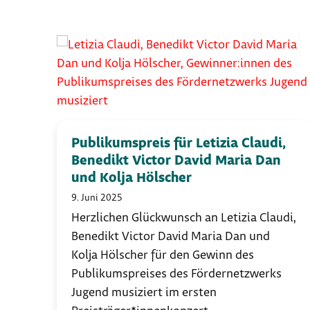
Use
the
left
and
right
arrow
keys
Publikumspreis für Letizia Claudi,
Benedikt Victor David Maria Dan
to
und Kolja Hölscher
access
the
9. Juni 2025
carousel
Herzlichen Glückwunsch an Letizia Claudi,
navigation
Benedikt Victor David Maria Dan und
buttons
Kolja Hölscher für den Gewinn des
Publikumspreises des Fördernetzwerks
Jugend musiziert im ersten